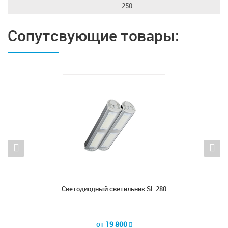
250
Сопутсвующие товары:
20
Светодиодный светильник SL 280
С
от
19 800