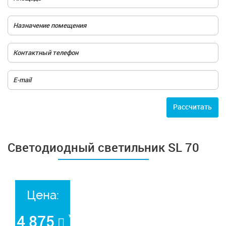
Расcчитать
Светодиодный светильник SL 70
Цена:
*
4 875