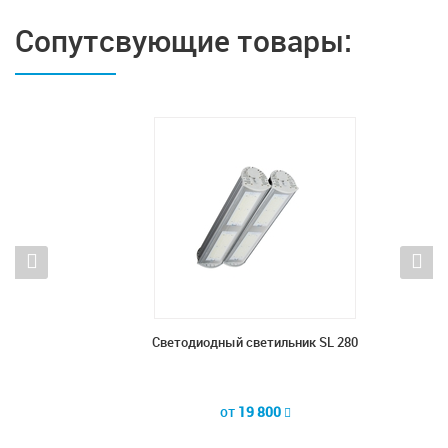
Сопутсвующие товары:
20
Светодиодный светильник SL 280
С
от
19 800