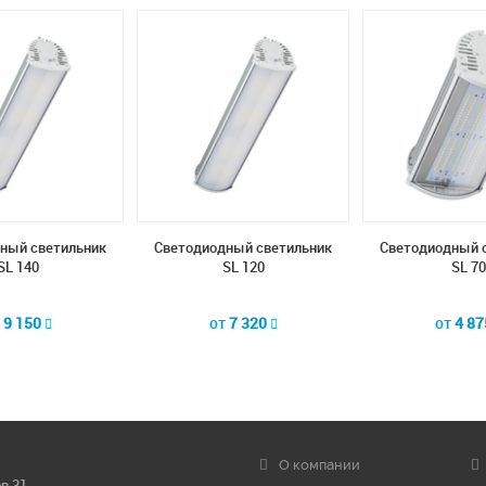
ный светильник
Светодиодный светильник
Светодиодный 
SL 140
SL 120
SL 70
т
9 150
от
7 320
от
4 8
О компании
в 31