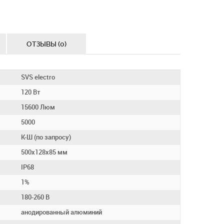
ОТЗЫВЫ (0)
SVS electro
120 Вт
15600 Люм
5000
К-Ш (по запросу)
500х128х85 мм
IP68
1%
180-260 В
анодированный алюминий